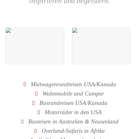
inspirieren und begeistern.
Mietwagenrundreisen USA/Kanada
Wohnmobile und Camper
Busrundreisen USA/Kanada
© Shutterstock
Motorräder in den USA
Mietwagenrundreise
Wanderreise
Busreisen in Australien & Neuseeland
Die Natur
Alpenüberquerung
Westkanadas
Overland-Safaris in Afrika
- Tegernsee -
hautnah