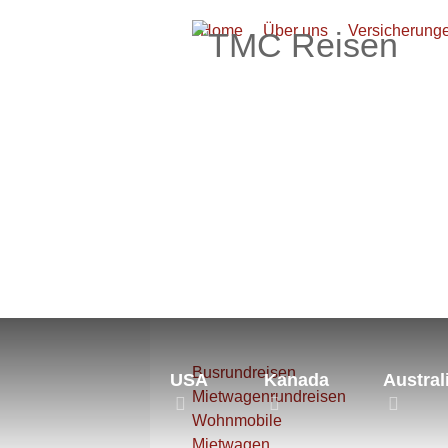
Home
Über uns
Versicherung
Aktuelle Seite:
Startseite
Neus
Busrundreisen
USA
Kanada
Austral
Mietwagenrundreisen
Wohnmobile
Mietwagen