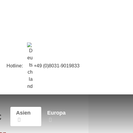
Hotline:
+49 (0)8031-9019833
c
a
Asien
Europa