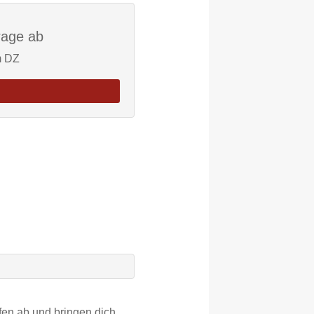
rage ab
m DZ
fen ab und bringen dich