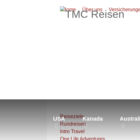
Home
Über uns
Versicherung
Aktuelle Seite:
Startseite
Asien
Reiseziele
USA
Kanada
Austral
Rundreisen
Intro Travel
One Life Adventures