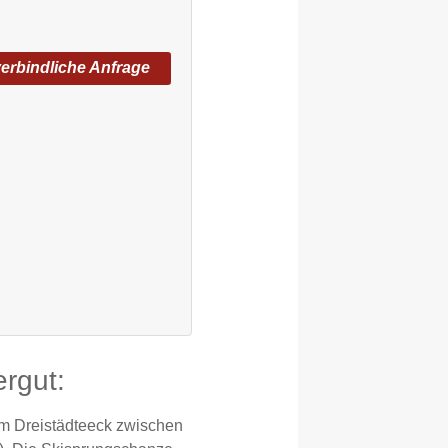
erbindliche Anfrage
rgut:
 im Dreistädteeck zwischen