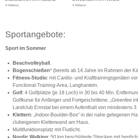
© Aldiana
© Aldiana
Sportangebote:
Sport im Sommer
Beachvolleyball
.
Bogenschießen
* (bereits ab 14 Jahre im Rahmen der Ki
Fitness-Studio
: mit Cardio- und Krafttrainingsgeräten 
Functional-Training-Area, Langhanteln.
Golf
: 4 Golfplätze (je 18 Loch) in 30 bis 40 Min. Entfernun
Golfkurse für Anfänger und Fortgeschrittene. „Greenfee in
Landclub Ennstal bei einem Aufenthalt von mindestens 3
Klettern
: „Indoor-Boulder-Box“ in der nahe gelegenen Hal
clubeigenen Kletterwand am Haus.
Multifunktionsplatz mit Flutlicht.
Nordic Walking
: 50 km beschilderte Strecken mit herrli