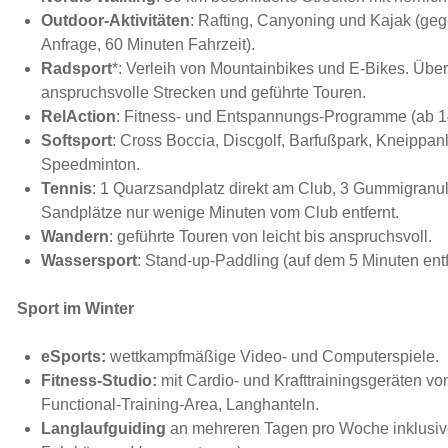
Outdoor-Aktivitäten
: Rafting, Canyoning und Kajak (ge
Anfrage, 60 Minuten Fahrzeit).
Radsport
*: Verleih von Mountainbikes und E-Bikes. Über
anspruchsvolle Strecken und geführte Touren.
RelAction
: Fitness- und Entspannungs-Programme (ab 1
Softsport
: Cross Boccia, Discgolf, Barfußpark, Kneippa
Speedminton.
Tennis
: 1 Quarzsandplatz direkt am Club, 3 Gummigranul
Sandplätze nur wenige Minuten vom Club entfernt.
Wandern
: geführte Touren von leicht bis anspruchsvoll.
Wassersport
: Stand-up-Paddling (auf dem 5 Minuten ent
Sport im Winter
eSports:
wettkampfmäßige Video- und Computerspiele.
Fitness-Studio:
mit Cardio- und Krafttrainingsgeräten 
Functional-Training-Area, Langhanteln.
Langlaufguiding
an mehreren Tagen pro Woche inklusiv