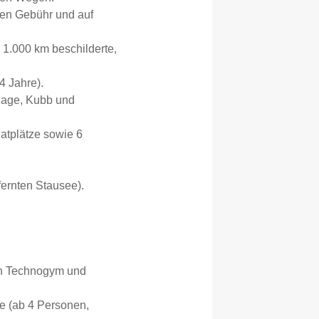
gen Gebühr und auf
 1.000 km beschilderte,
4 Jahre).
nlage, Kubb und
atplätze sowie 6
fernten Stausee).
von Technogym und
e (ab 4 Personen,