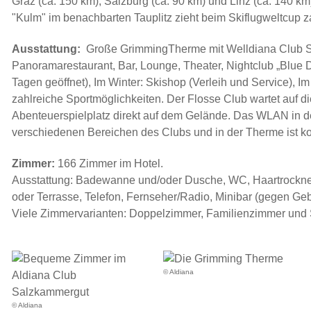
Graz (ca. 150 km), Salzburg (ca. 90 km) und Linz (ca. 140 k
"Kulm" im benachbarten Tauplitz zieht beim Skiflugweltcup 
Ausstattung:
Große GrimmingTherme mit Welldiana Club 
Panoramarestaurant, Bar, Lounge, Theater, Nightclub „Blue 
Tagen geöffnet), Im Winter: Skishop (Verleih und Service), 
zahlreiche Sportmöglichkeiten. Der Flosse Club wartet auf 
Abenteuerspielplatz direkt auf dem Gelände. Das WLAN in 
verschiedenen Bereichen des Clubs und in der Therme ist kos
Zimmer:
166 Zimmer im Hotel.
Ausstattung: Badewanne und/oder Dusche, WC, Haartrockner
oder Terrasse, Telefon, Fernseher/Radio, Minibar (gegen Ge
Viele Zimmervarianten: Doppelzimmer, Familienzimmer und 
© Aldiana
© Aldiana