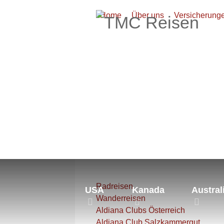
Home
Über uns
Versicherung
Aktuelle Seite:
Startseite
Euro
Radreisen
USA
Kanada
Austral
Wanderreisen
Aldiana Clubs Österreich
Aldiana Club Salzkammergut