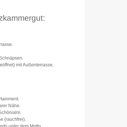
alzkammergut:
rrasse.
 Schnäpsen.
eöffnet) mit Außenterrasse,
rtainment.
arer Nähe.
 Schönialm.
 (rauchfrei).
ends unter dem Motto