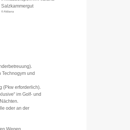
© Aldiana
nderbetreuung).
von Technogym und
g (Pkw erforderlich).
klusive“ im Golf- und
 Nächten.
le oder an der
chen Wegen.