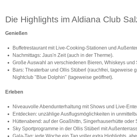
Die Highlights im Aldiana Club S
Genießen
Buffetrestaurant mit Live-Cooking-Stationen und Außente
Nachmittags: Jaus'n Zeit (auch in der Therme).
Große Auswahl an verschiedenen Bieren, Whiskeys und
Bars: Theaterbar und Ollis Stüberl (rauchfrei, tageweise g
Nightclub "Blue Dolphin" (tageweise geöffnet).
Erleben
Niveauvolle Abendunterhaltung mit Shows und Live-Ente
Entdecken: unzählige Ausflugsmöglichkeiten in unmittelb
Hüttenabend: auf der Goaßhittn, Singerhauserhütte oder
Sky Sportprogramme in der Ollis Stüberl mit Außenterrasse
Gala-Tag: jede Woche ein Tag voller extra Highlights, ab