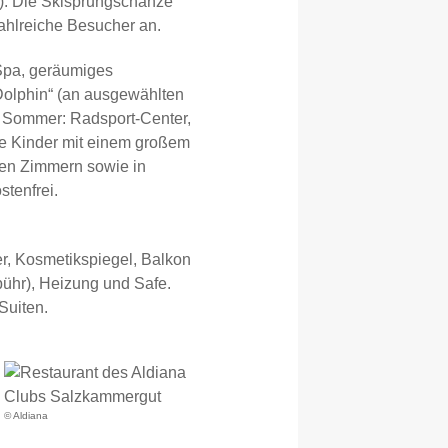
m). Die Skisprungschanze
zahlreiche Besucher an.
Spa, geräumiges
Dolphin“ (an ausgewählten
Im Sommer: Radsport-Center,
die Kinder mit einem großem
den Zimmern sowie in
tenfrei.
, Kosmetikspiegel, Balkon
bühr), Heizung und Safe.
Suiten.
© Aldiana