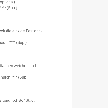
optional).
**** (Sup.)
it die einzige Festland-
edin **** (Sup.)
affarmen weichen und
church **** (Sup.)
 „englischste” Stadt