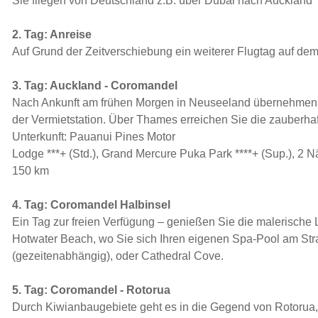
Sie fliegen von Deutschland z.B. über Dubai nach Auckland
2. Tag: Anreise
Auf Grund der Zeitverschiebung ein weiterer Flugtag auf 
3. Tag: Auckland - Coromandel
Nach Ankunft am frühen Morgen in Neuseeland übernehmen 
der Vermietstation. Über Thames erreichen Sie die zauberha
Unterkunft: Pauanui Pines Motor
Lodge ***+ (Std.), Grand Mercure Puka Park ****+ (Sup.), 2 N
150 km
4. Tag: Coromandel Halbinsel
Ein Tag zur freien Verfügung – genießen Sie die malerische 
Hotwater Beach, wo Sie sich Ihren eigenen Spa-Pool am St
(gezeitenabhängig), oder Cathedral Cove.
5. Tag: Coromandel - Rotorua
Durch Kiwianbaugebiete geht es in die Gegend von Rotorua