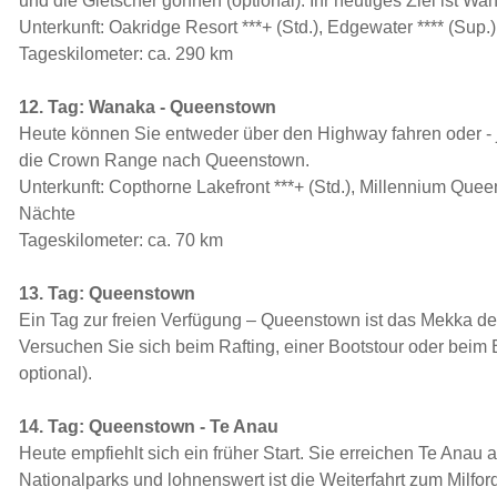
und die Gletscher gönnen (optional). Ihr heutiges Ziel ist Wa
Unterkunft: Oakridge Resort ***+ (Std.), Edgewater **** (Sup.)
Tageskilometer: ca. 290 km
12. Tag: Wanaka - Queenstown
Heute können Sie entweder über den Highway fahren oder - j
die Crown Range nach Queenstown.
Unterkunft: Copthorne Lakefront ***+ (Std.), Millennium Queen
Nächte
Tageskilometer: ca. 70 km
13. Tag: Queenstown
Ein Tag zur freien Verfügung – Queenstown ist das Mekka de
Versuchen Sie sich beim Rafting, einer Bootstour oder beim
optional).
14. Tag: Queenstown - Te Anau
Heute empfiehlt sich ein früher Start. Sie erreichen Te Ana
Nationalparks und lohnenswert ist die Weiterfahrt zum Milfor