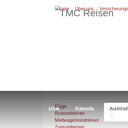
Home
Über uns
Versicherung
Aktuelle Seite:
Startseite
Austr
Flüge
USA
Kanada
Austral
Busrundreisen
Mietwagenrundreisen
Zugrundreisen