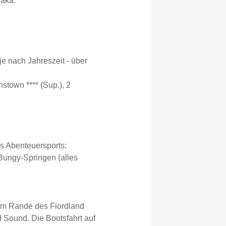
naka.
e nach Jahreszeit - über
stown **** (Sup.), 2
s Abenteuersports:
 Bungy-Springen (alles
u am Rande des Fiordland
d Sound. Die Bootsfahrt auf