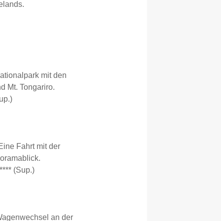
elands.
ationalpark mit den
 Mt. Tongariro.
up.)
ine Fahrt mit der
noramablick.
**** (Sup.)
(Wagenwechsel an der