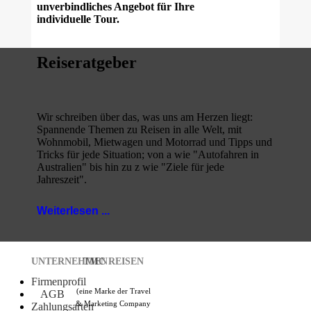
unverbindliches Angebot für Ihre
individuelle Tour.
Reiseratgeber
Wir schreiben über das, was uns am Herzen liegt:
Spannende Themen zu Reisen in alle Welt, mit
Wohnmobil, Mietwagen und Motorrad und Tipps und
Tricks für jede Situation; von a wie "Autofahren in
Australien" bis hin zu z wie "Ziele für jede
Jahreszeit".
Weiterlesen ...
UNTERNEHMEN
TMC REISEN
Firmenprofil
(eine Marke der Travel
AGB
& Marketing Company
Zahlungsarten