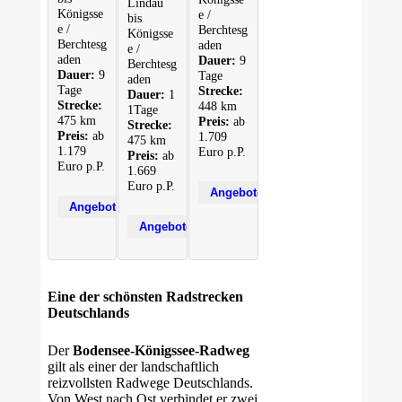
Lindau
Königsse
e /
bis
e /
Berchtesg
Königsse
Berchtesg
aden
e /
aden
Dauer:
9
Berchtesg
Dauer:
9
Tage
aden
Tage
Strecke:
Dauer:
1
Strecke:
448 km
1Tage
475 km
Preis:
ab
Strecke:
Preis:
ab
1.709
475 km
1.179
Euro p.P.
Preis:
ab
Euro p.P.
1.669
Euro p.P.
Eine der schönsten Radstrecken
Deutschlands
Der
Bodensee-Königssee-Radweg
gilt als einer der landschaftlich
reizvollsten Radwege Deutschlands.
Von West nach Ost verbindet er zwei