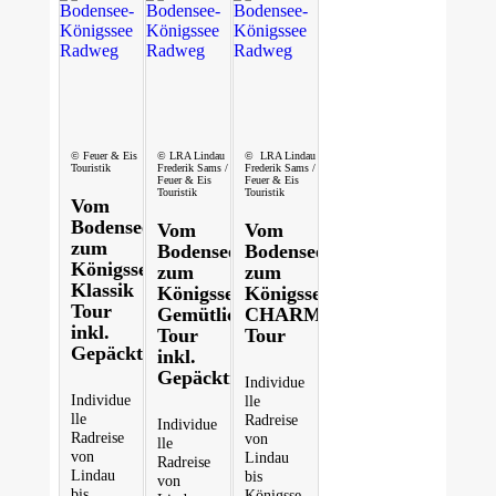
© Feuer & Eis
© LRA Lindau
© LRA Lindau
Touristik
Frederik Sams /
Frederik Sams /
Feuer & Eis
Feuer & Eis
Touristik
Touristik
Vom
Bodensee
Vom
Vom
zum
Bodensee
Bodensee
Königssee:
zum
zum
Klassik
Königssee:
Königssee:
Tour
Gemütliche
CHARME
inkl.
Tour
Tour
Gepäcktransfer
inkl.
Gepäcktransfer
Individue
Individue
lle
lle
Radreise
Individue
Radreise
von
lle
von
Lindau
Radreise
Lindau
bis
von
bis
Königsse