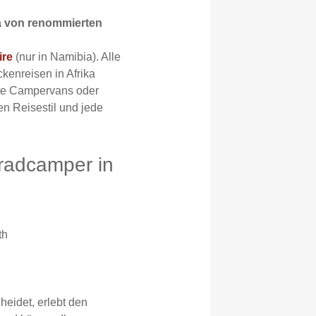
ka von renommierten
ire
(nur in Namibia). Alle
kenreisen in Afrika
kte Campervans oder
n Reisestil und jede
lradcamper in
th
heidet, erlebt den