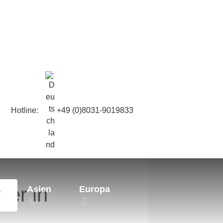
Hotline:
+49 (0)8031-9019833
per in
a
Asien
Europa