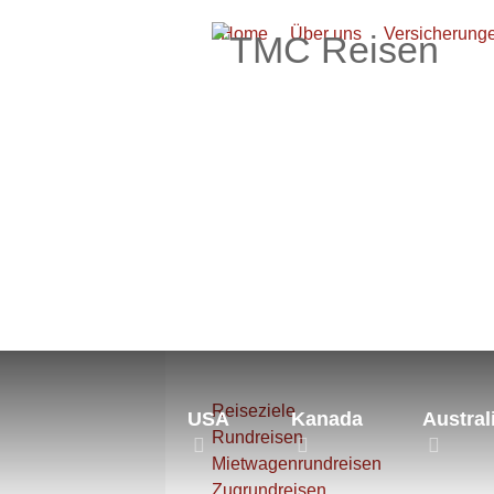
Home
Über uns
Versicherung
Aktuelle Seite:
Startseite
Südl. 
Reiseziele
USA
Kanada
Austral
Rundreisen
Mietwagenrundreisen
Zugrundreisen