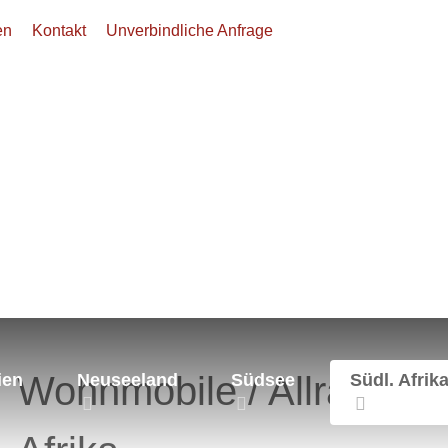
en
Kontakt
Unverbindliche Anfrage
Afrika
Wohnmobile
Wohnmobile / Allradcam
ien
Neuseeland
Südsee
Südl. Afrik