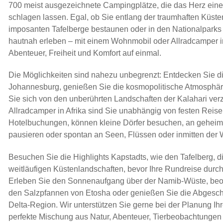
700 meist ausgezeichnete Campingplätze, die das Herz ein
schlagen lassen. Egal, ob Sie entlang der traumhaften Küsten
imposanten Tafelberge bestaunen oder in den Nationalparks
hautnah erleben – mit einem Wohnmobil oder Allradcamper i
Abenteuer, Freiheit und Komfort auf einmal.
Die Möglichkeiten sind nahezu unbegrenzt: Entdecken Sie d
Johannesburg, genießen Sie die kosmopolitische Atmosphär
Sie sich von den unberührten Landschaften der Kalahari ver
Allradcamper in Afrika sind Sie unabhängig von festen Reis
Hotelbuchungen, können kleine Dörfer besuchen, an gehei
pausieren oder spontan an Seen, Flüssen oder inmitten der 
Besuchen Sie die Highlights Kapstadts, wie den Tafelberg, d
weitläufigen Küstenlandschaften, bevor Ihre Rundreise durch d
Erleben Sie den Sonnenaufgang über der Namib-Wüste, beo
den Salzpfannen von Etosha oder genießen Sie die Abgesch
Delta-Region. Wir unterstützen Sie gerne bei der Planung Ih
perfekte Mischung aus Natur, Abenteuer, Tierbeobachtungen 