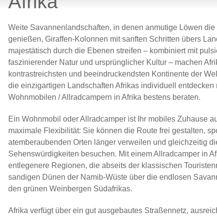
Afrika
Weite Savannenlandschaften, in denen anmutige Löwen die
genießen, Giraffen-Kolonnen mit sanften Schritten übers La
majestätisch durch die Ebenen streifen – kombiniert mit puls
faszinierender Natur und ursprünglicher Kultur – machen Afr
kontrastreichsten und beeindruckendsten Kontinente der Welt.
die einzigartigen Landschaften Afrikas individuell entdecken 
Wohnmobilen / Allradcampern in Afrika bestens beraten.
Ein Wohnmobil oder Allradcamper ist Ihr mobiles Zuhause au
maximale Flexibilität: Sie können die Route frei gestalten, s
atemberaubenden Orten länger verweilen und gleichzeitig di
Sehenswürdigkeiten besuchen. Mit einem Allradcamper in Afr
entlegenere Regionen, die abseits der klassischen Touristen
sandigen Dünen der Namib-Wüste über die endlosen Savann
den grünen Weinbergen Südafrikas.
Afrika verfügt über ein gut ausgebautes Straßennetz, ausrei