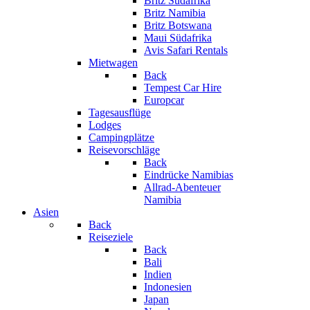
Britz Südafrika
Britz Namibia
Britz Botswana
Maui Südafrika
Avis Safari Rentals
Mietwagen
Back
Tempest Car Hire
Europcar
Tagesausflüge
Lodges
Campingplätze
Reisevorschläge
Back
Eindrücke Namibias
Allrad-Abenteuer
Namibia
Asien
Back
Reiseziele
Back
Bali
Indien
Indonesien
Japan