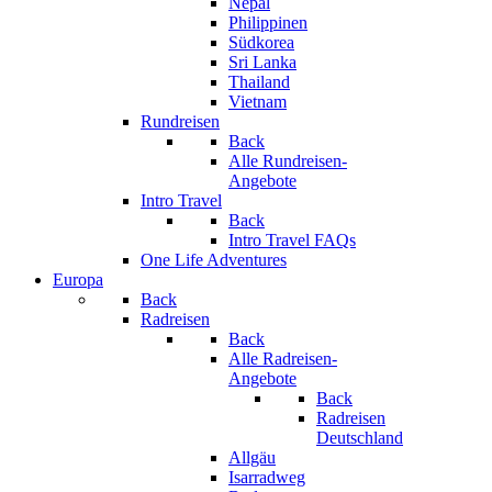
Nepal
Philippinen
Südkorea
Sri Lanka
Thailand
Vietnam
Rundreisen
Back
Alle Rundreisen-
Angebote
Intro Travel
Back
Intro Travel FAQs
One Life Adventures
Europa
Back
Radreisen
Back
Alle Radreisen-
Angebote
Back
Radreisen
Deutschland
Allgäu
Isarradweg