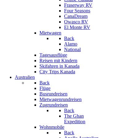
Fraserway RV
Four Seasons
CanaDream
Owasco RV
El Monte RV
Mietwagen
Back
Alamo
National
Tagesausflüge
Reisen mit Kindern
Skifahren in Kanada
City Trips Kanada
Australien
Back
Flüge
Busrundreisen
Mietwagenrundreisen
Zugrundreisen
Back
The Ghan
Expedition
Wohnmobile
Back