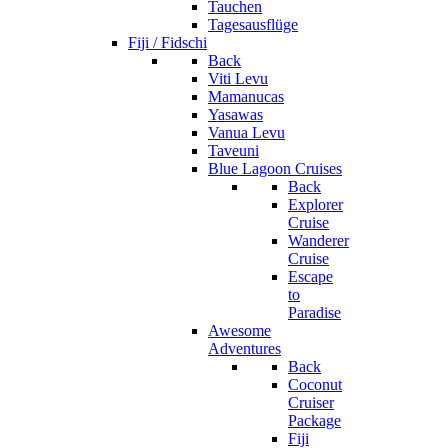
Tauchen
Tagesausflüge
Fiji / Fidschi
Back
Viti Levu
Mamanucas
Yasawas
Vanua Levu
Taveuni
Blue Lagoon Cruises
Back
Explorer
Cruise
Wanderer
Cruise
Escape
to
Paradise
Awesome
Adventures
Back
Coconut
Cruiser
Package
Fiji