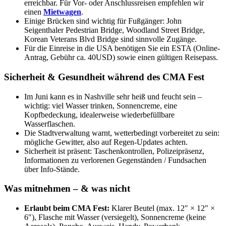
erreichbar. Für Vor- oder Anschlussreisen empfehlen wir
einen
Mietwagen
.
Einige Brücken sind wichtig für Fußgänger: John
Seigenthaler Pedestrian Bridge, Woodland Street Bridge,
Korean Veterans Blvd Bridge sind sinnvolle Zugänge.
Für die Einreise in die USA benötigen Sie ein ESTA (Online-
Antrag, Gebühr ca. 40USD) sowie einen gültigen Reisepass.
Sicherheit & Gesundheit während des CMA Fest
Im Juni kann es in Nashville sehr heiß und feucht sein –
wichtig: viel Wasser trinken, Sonnencreme, eine
Kopfbedeckung, idealerweise wiederbefüllbare
Wasserflaschen.
Die Stadtverwaltung warnt, wetterbedingt vorbereitet zu sein:
mögliche Gewitter, also auf Regen-Updates achten.
Sicherheit ist präsent: Taschenkontrollen, Polizeipräsenz,
Informationen zu verlorenen Gegenständen / Fundsachen
über Info-Stände.
Was mitnehmen – & was nicht
Erlaubt beim CMA Fest:
Klarer Beutel (max. 12″ × 12″ ×
6″), Flasche mit Wasser (versiegelt), Sonnencreme (keine