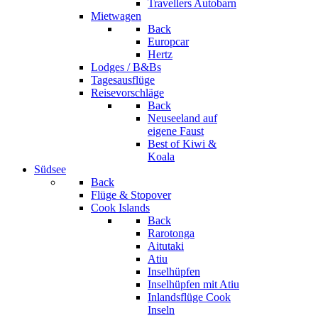
Travellers Autobarn
Mietwagen
Back
Europcar
Hertz
Lodges / B&Bs
Tagesausflüge
Reisevorschläge
Back
Neuseeland auf
eigene Faust
Best of Kiwi &
Koala
Südsee
Back
Flüge & Stopover
Cook Islands
Back
Rarotonga
Aitutaki
Atiu
Inselhüpfen
Inselhüpfen mit Atiu
Inlandsflüge Cook
Inseln