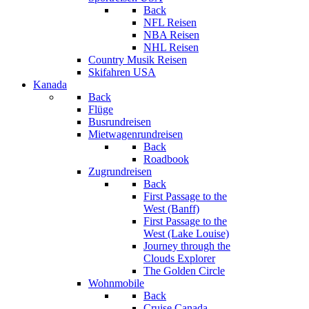
Back
NFL Reisen
NBA Reisen
NHL Reisen
Country Musik Reisen
Skifahren USA
Kanada
Back
Flüge
Busrundreisen
Mietwagenrundreisen
Back
Roadbook
Zugrundreisen
Back
First Passage to the
West (Banff)
First Passage to the
West (Lake Louise)
Journey through the
Clouds Explorer
The Golden Circle
Wohnmobile
Back
Cruise Canada