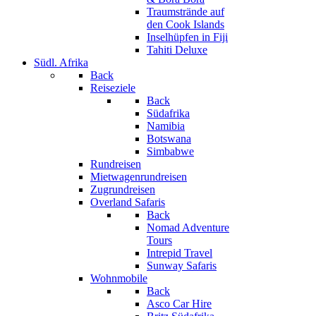
Traumstrände auf
den Cook Islands
Inselhüpfen in Fiji
Tahiti Deluxe
Südl. Afrika
Back
Reiseziele
Back
Südafrika
Namibia
Botswana
Simbabwe
Rundreisen
Mietwagenrundreisen
Zugrundreisen
Overland Safaris
Back
Nomad Adventure
Tours
Intrepid Travel
Sunway Safaris
Wohnmobile
Back
Asco Car Hire