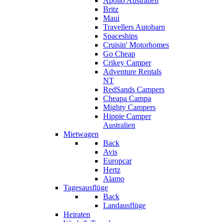
Apollo Australien
Britz
Maui
Travellers Autobarn
Spaceships
Cruisin' Motorhomes
Go Cheap
Crikey Camper
Adventure Rentals
NT
RedSands Campers
Cheapa Campa
Mighty Campers
Hippie Camper
Australien
Mietwagen
Back
Avis
Europcar
Hertz
Alamo
Tagesausflüge
Back
Landausflüge
Heiraten