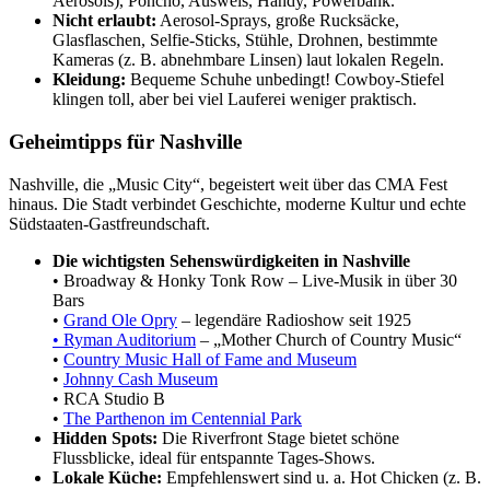
Aerosols), Poncho, Ausweis, Handy, Powerbank.
Nicht erlaubt:
Aerosol-Sprays, große Rucksäcke,
Glasflaschen, Selfie-Sticks, Stühle, Drohnen, bestimmte
Kameras (z. B. abnehmbare Linsen) laut lokalen Regeln.
Kleidung:
Bequeme Schuhe unbedingt! Cowboy-Stiefel
klingen toll, aber bei viel Lauferei weniger praktisch.
Geheimtipps für Nashville
Nashville, die „Music City“, begeistert weit über das CMA Fest
hinaus. Die Stadt verbindet Geschichte, moderne Kultur und echte
Südstaaten-Gastfreundschaft.
Die wichtigsten Sehenswürdigkeiten in Nashville
• Broadway & Honky Tonk Row – Live-Musik in über 30
Bars
•
Grand Ole Opry
– legendäre Radioshow seit 1925
• Ryman Auditorium
– „Mother Church of Country Music“
•
Country Music Hall of Fame and Museum
•
Johnny Cash Museum
• RCA Studio B
•
The Parthenon im Centennial Park
Hidden Spots:
Die Riverfront Stage bietet schöne
Flussblicke, ideal für entspannte Tages-Shows.
Lokale Küche:
Empfehlenswert sind u. a. Hot Chicken (z. B.