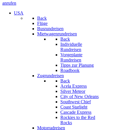
anrufen
USA
Back
Flüge
Busrundreisen
Mietwagenrundreisen
Back
Individuelle
Rundreisen
Vorgeplante
Rundreisen
Tipps zur Planung
Roadbook
Zugrundreisen
Back
Acela Express
Silver Meteor
City of New Orleans
Southwest Chief
Coast Starlight
Cascade Express
Rockies to the Red
Rocks
Motorradreisen