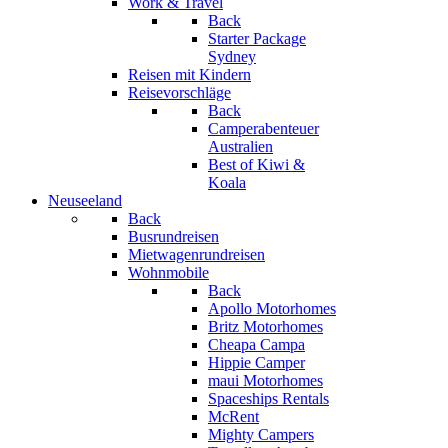
Work & Travel
Back
Starter Package
Sydney
Reisen mit Kindern
Reisevorschläge
Back
Camperabenteuer
Australien
Best of Kiwi &
Koala
Neuseeland
Back
Busrundreisen
Mietwagenrundreisen
Wohnmobile
Back
Apollo Motorhomes
Britz Motorhomes
Cheapa Campa
Hippie Camper
maui Motorhomes
Spaceships Rentals
McRent
Mighty Campers