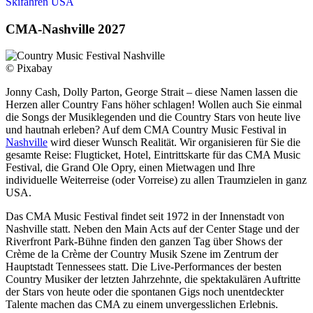
Skifahren USA
CMA-Nashville 2027
© Pixabay
Jonny Cash, Dolly Parton, George Strait – diese Namen lassen die
Herzen aller Country Fans höher schlagen! Wollen auch Sie einmal
die Songs der Musiklegenden und die Country Stars von heute live
und hautnah erleben? Auf dem CMA Country Music Festival in
Nashville
wird dieser Wunsch Realität. Wir organisieren für Sie die
gesamte Reise: Flugticket, Hotel, Eintrittskarte für das CMA Music
Festival, die Grand Ole Opry, einen Mietwagen und Ihre
individuelle Weiterreise (oder Vorreise) zu allen Traumzielen in ganz
USA.
Das CMA Music Festival findet seit 1972 in der Innenstadt von
Nashville statt. Neben den Main Acts auf der Center Stage und der
Riverfront Park-Bühne finden den ganzen Tag über Shows der
Crème de la Crème der Country Musik Szene im Zentrum der
Hauptstadt Tennessees statt. Die Live-Performances der besten
Country Musiker der letzten Jahrzehnte, die spektakulären Auftritte
der Stars von heute oder die spontanen Gigs noch unentdeckter
Talente machen das CMA zu einem unvergesslichen Erlebnis.