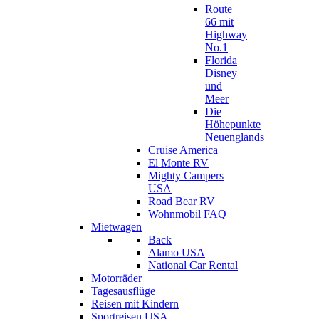
Route
66 mit
Highway
No.1
Florida
Disney
und
Meer
Die
Höhepunkte
Neuenglands
Cruise America
El Monte RV
Mighty Campers
USA
Road Bear RV
Wohnmobil FAQ
Mietwagen
Back
Alamo USA
National Car Rental
Motorräder
Tagesausflüge
Reisen mit Kindern
Sportreisen USA