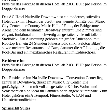
Preis für das Package in diesem Hotel ab 2.031 EUR pro Person im
Doppelzimmer
Das AC Hotel Nashville Downtown ist ein modernes, stilvolles
Hotel direkt im Herzen der Stadt – nur wenige Schritte vom Music
City Center, der Country Music Hall of Fame, der Bridgestone
Arena und dem berühmten Broadway entfernt. Die Zimmer sind
elegant, funktional und hochwertig ausgestattet, viele mit tollem
Stadtblick. Zur Ausstattung gehören ein großer Außenpool mit
Rooftop-Bar, ein 24-Stunden-Fitnessstudio (inkl. Peloton-Bikes)
sowie mehrere Restaurants und Bars, darunter die AC Lounge, die
Pool-Bar und ein mexikanisches Restaurant im Erdgeschoss.
Residence Inn
Preis für das Package in diesem Hotel ab 2.031 EUR pro Person im
Doppelzimmer
Das Residence Inn Nashville Downtown/Convention Center liegt
zentral in Downtown, direkt am Music City Center. Die
großzügigen Suiten mit voll ausgestatteter Küche, Wohn- und
Schlafbereich sind ideal für Familien oder längere Aufenthalte. Zum
Hotel gehören ein Außenpool, Fitnessstudio, WLAN und
Haustierfreundlichkeit.
SpringHill Suites