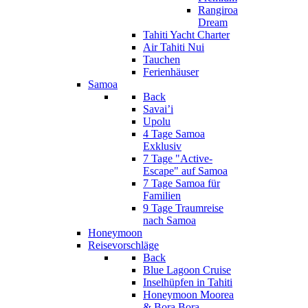
Rangiroa
Dream
Tahiti Yacht Charter
Air Tahiti Nui
Tauchen
Ferienhäuser
Samoa
Back
Savai’i
Upolu
4 Tage Samoa
Exklusiv
7 Tage "Active-
Escape" auf Samoa
7 Tage Samoa für
Familien
9 Tage Traumreise
nach Samoa
Honeymoon
Reisevorschläge
Back
Blue Lagoon Cruise
Inselhüpfen in Tahiti
Honeymoon Moorea
& Bora Bora