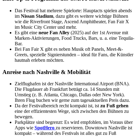
Das Festival hat mehrere Spielorte: Hauptacts spielen abends
im
Nissan Stadium
, dazu gibt es weitere wichtige Bühnen
wie die Riverfront Stage, Ascend Amphitheater, Fan Fair X
im Music City Center und mehr.
Es gibt eine
neue Fan Alley
(2025) auf der 1st Avenue mit
Marken-Aktivierungen, Food Trucks, Bars, u. a. eine Tequila-
Bar.
Bei Fan Fair X gibt es neben Musik oft Panels, Meet-&-
Greets, spezielle Signierstunden – ideal für Fans, die Künstler
hautnah erleben möchten.
Anreise nach Nashville & Mobilität
Zielflughafen ist der Nashville International Airport (BNA).
Die Flugdauer ab Frankfurt beträgt ca. 14 Stunden mit
Umstieg (z. B. Atlanta, Chicago, Dallas oder New York).
Ihren Flug buchen wir gerne zum tagesaktuellen Preis dazu.
Da der Festivalbereich recht kompakt ist, ist
zu Fuß gehen
eine der effizientesten Wege, sich zwischen den Bühnen zu
bewegen.
Parkplätze sind begrenzt: Es wird empfohlen, im Voraus über
Apps wie
SpotHero
zu reservieren. Downtown Nashville ist
kompakt – während des Festivals ist alles gut zu Fuß