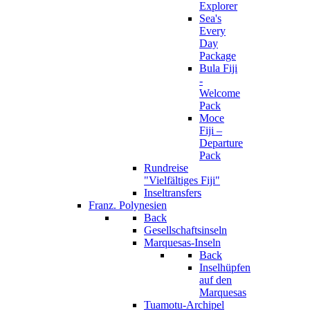
Explorer
Sea's
Every
Day
Package
Bula Fiji
-
Welcome
Pack
Moce
Fiji –
Departure
Pack
Rundreise
"Vielfältiges Fiji"
Inseltransfers
Franz. Polynesien
Back
Gesellschaftsinseln
Marquesas-Inseln
Back
Inselhüpfen
auf den
Marquesas
Tuamotu-Archipel