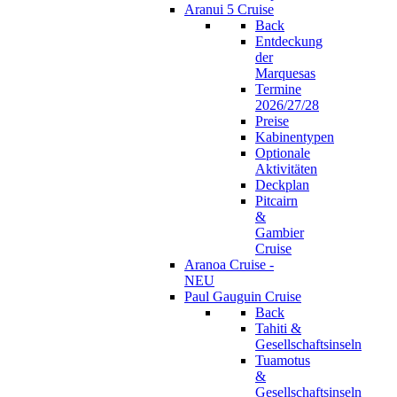
Aranui 5 Cruise
Back
Entdeckung
der
Marquesas
Termine
2026/27/28
Preise
Kabinentypen
Optionale
Aktivitäten
Deckplan
Pitcairn
&
Gambier
Cruise
Aranoa Cruise -
NEU
Paul Gauguin Cruise
Back
Tahiti &
Gesellschaftsinseln
Tuamotus
&
Gesellschaftsinseln