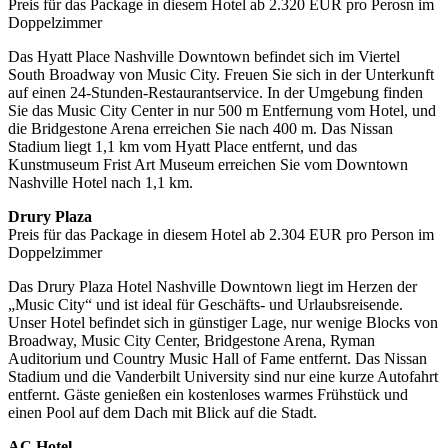
Preis für das Package in diesem Hotel ab 2.320 EUR pro Perosn im
Doppelzimmer
Das Hyatt Place Nashville Downtown befindet sich im Viertel
South Broadway von Music City. Freuen Sie sich in der Unterkunft
auf einen 24-Stunden-Restaurantservice. In der Umgebung finden
Sie das Music City Center in nur 500 m Entfernung vom Hotel, und
die Bridgestone Arena erreichen Sie nach 400 m. Das Nissan
Stadium liegt 1,1 km vom Hyatt Place entfernt, und das
Kunstmuseum Frist Art Museum erreichen Sie vom Downtown
Nashville Hotel nach 1,1 km.
Drury Plaza
Preis für das Package in diesem Hotel ab 2.304 EUR pro Person im
Doppelzimmer
Das Drury Plaza Hotel Nashville Downtown liegt im Herzen der
„Music City“ und ist ideal für Geschäfts- und Urlaubsreisende.
Unser Hotel befindet sich in günstiger Lage, nur wenige Blocks von
Broadway, Music City Center, Bridgestone Arena, Ryman
Auditorium und Country Music Hall of Fame entfernt. Das Nissan
Stadium und die Vanderbilt University sind nur eine kurze Autofahrt
entfernt. Gäste genießen ein kostenloses warmes Frühstück und
einen Pool auf dem Dach mit Blick auf die Stadt.
AC Hotel