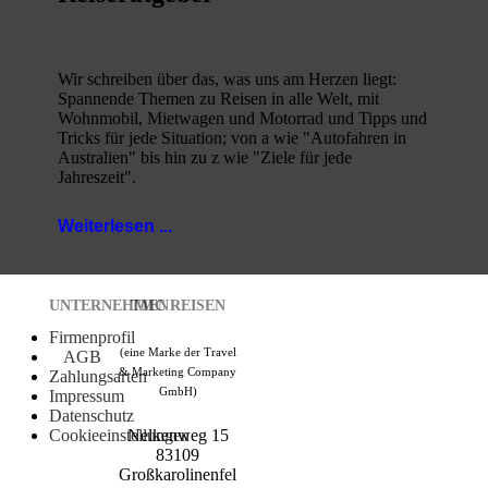
Wir schreiben über das, was uns am Herzen liegt:
Spannende Themen zu Reisen in alle Welt, mit
Wohnmobil, Mietwagen und Motorrad und Tipps und
Tricks für jede Situation; von a wie "Autofahren in
Australien" bis hin zu z wie "Ziele für jede
Jahreszeit".
Weiterlesen ...
UNTERNEHMEN
TMC REISEN
Firmenprofil
(eine Marke der Travel
AGB
& Marketing Company
Zahlungsarten
GmbH)
Impressum
Datenschutz
Cookieeinstellungen
Nelkenweg 15
83109
Großkarolinenfel