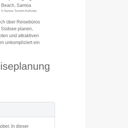
© Samoa Tourism Authority
ch über Reisebüros
r Südsee planen,
oten und attraktiven
en unkompliziert ein
eiseplanung
ber. In dieser