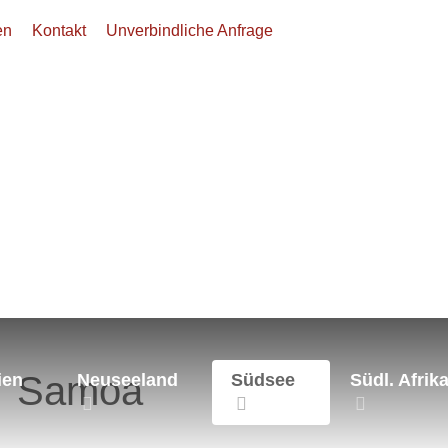
en
Kontakt
Unverbindliche Anfrage
ee
Samoa
Samoa
ien
Neuseeland
Südsee
Südl. Afrik