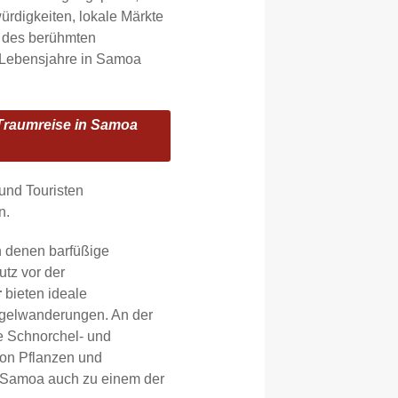
ürdigkeiten, lokale Märkte
e des berühmten
en Lebensjahre in Samoa
 Traumreise in Samoa
nd Touristen
n.
in denen barfüßige
utz vor der
r
bieten ideale
ngelwanderungen. An der
e Schnorchel- und
 von Pflanzen und
 Samoa auch zu einem der