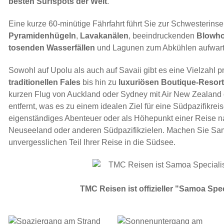
besten Surfspots der Welt
.
Eine kurze 60-minütige Fährfahrt führt Sie zur Schwesterinsel
Pyramidenhügeln
,
Lavakanälen
, beeindruckenden
Blowho
tosenden Wasserfällen
und Lagunen zum Abkühlen aufwart
Sowohl auf Upolu als auch auf Savaii gibt es eine Vielzahl p
traditionellen Fales
bis hin zu
luxuriösen Boutique-Resor
kurzen Flug von Auckland oder Sydney mit Air New Zealand o
entfernt, was es zu einem idealen Ziel für eine Südpazifikreis
eigenständiges Abenteuer oder als Höhepunkt einer Reise na
Neuseeland oder anderen Südpazifikzielen. Machen Sie Sa
unvergesslichen Teil Ihrer Reise in die Südsee.
TMC Reisen ist offizieller "Samoa Spec