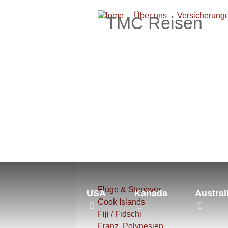
Home
Über uns
Versicherung
Aktuelle Seite:
Startseite
Süds
Flüge & Stopover
USA
Kanada
Austral
Cook Islands
Fiji / Fidschi
Franz. Polynesien