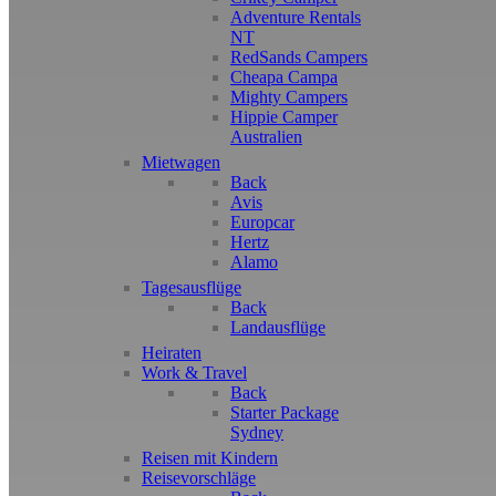
Adventure Rentals
NT
RedSands Campers
Cheapa Campa
Mighty Campers
Hippie Camper
Australien
Mietwagen
Back
Avis
Europcar
Hertz
Alamo
Tagesausflüge
Back
Landausflüge
Heiraten
Work & Travel
Back
Starter Package
Sydney
Reisen mit Kindern
Reisevorschläge