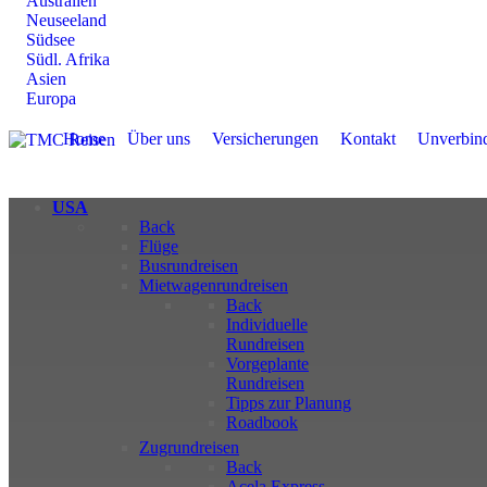
Australien
Neuseeland
Südsee
Südl. Afrika
Asien
Europa
Home
Über uns
Versicherungen
Kontakt
Unverbind
USA
Back
Flüge
Busrundreisen
Mietwagenrundreisen
Back
Individuelle
Rundreisen
Vorgeplante
Rundreisen
Tipps zur Planung
Roadbook
Zugrundreisen
Back
Acela Express