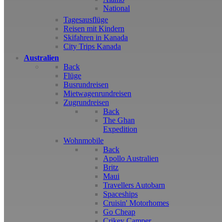
National
Tagesausflüge
Reisen mit Kindern
Skifahren in Kanada
City Trips Kanada
Australien
Back
Flüge
Busrundreisen
Mietwagenrundreisen
Zugrundreisen
Back
The Ghan
Expedition
Wohnmobile
Back
Apollo Australien
Britz
Maui
Travellers Autobarn
Spaceships
Cruisin' Motorhomes
Go Cheap
Crikey Camper