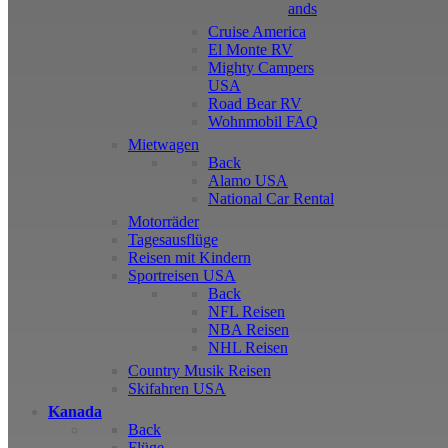
ands
Cruise America
El Monte RV
Mighty Campers
USA
Road Bear RV
Wohnmobil FAQ
Mietwagen
Back
Alamo USA
National Car Rental
Motorräder
Tagesausflüge
Reisen mit Kindern
Sportreisen USA
Back
NFL Reisen
NBA Reisen
NHL Reisen
Country Musik Reisen
Skifahren USA
Kanada
Back
Flüge