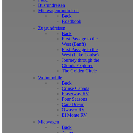
Busrundreisen
Mietwagenrundreisen
Back
Roadbook
Zugrundreisen
Back
First Passage to the
West (Banff)
First Passage to the
West (Lake Louise)
Journey through the
Clouds Explorer
The Golden Circle
Wohnmobile
Back
Cruise Canada
Fraserway RV
Four Seasons
CanaDream
Owasco RV
El Monte RV
Mietwagen
Back
Alamo