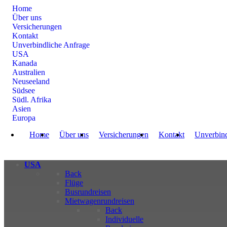
Home
Über uns
Versicherungen
Kontakt
Unverbindliche Anfrage
USA
Kanada
Australien
Neuseeland
Südsee
Südl. Afrika
Asien
Europa
Home
Über uns
Versicherungen
Kontakt
Unverbind
USA
Back
Flüge
Busrundreisen
Mietwagenrundreisen
Back
Individuelle