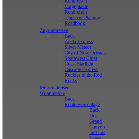
Rundreisen
Vorgeplante
Rundreisen
Tipps zur Planung
Roadbook
Zugrundreisen
Back
Acela Express
Silver Meteor
City of New Orleans
Southwest Chief
Coast Starlight
Cascade Express
Rockies to the Red
Rocks
Motorradreisen
Wohnmobile
Back
Routenvorschläge
Back
Der
Grand
Canyon
und Las
Vegas