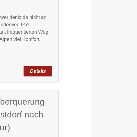
wer denkt da nicht an
anderweg E5?
ark frequentierten Weg
Alpen viel Komfort.
Z
überquerung
stdorf nach
ur)