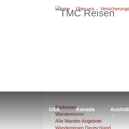
Home
Über uns
Versicherung
Aktuelle Seite:
Startseite
Euro
Radreisen
USA
Kanada
Austral
Wanderreisen
Alle Wander-Angebote
Wanderreisen Deutschland