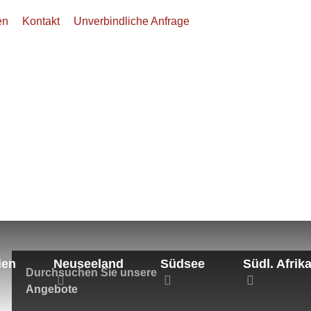
en
Kontakt
Unverbindliche Anfrage
pa
Wanderreisen
Alle Wander-Angebote
ien
Neuseeland
Südsee
Südl. Afrik
Durchsuchen Sie unsere
Angebote