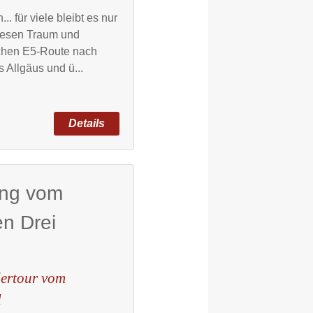
. für viele bleibt es nur
diesen Traum und
schen E5-Route nach
s Allgäus und ü...
ung vom
n Drei
dertour vom
l