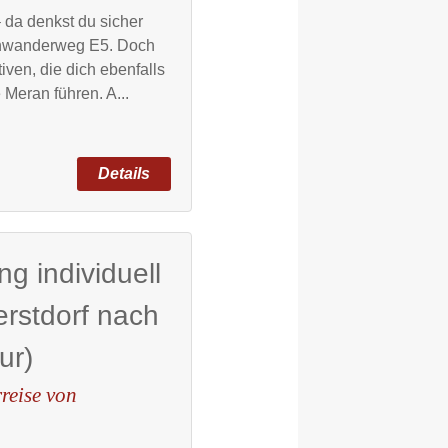
 da denkst du sicher
rnwanderweg E5. Doch
tiven, die dich ebenfalls
Meran führen. A...
Z
g individuell
rstdorf nach
ur)
reise von