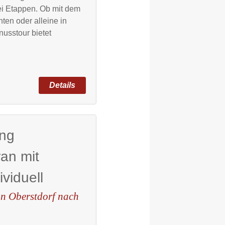
ei Etappen. Ob mit dem
ten oder alleine in
usstour bietet
ng
ran mit
ividuell
on Oberstdorf nach