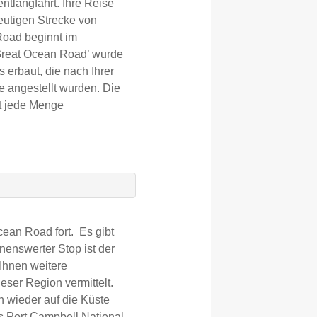
entlangfährt. Ihre Reise
eutigen Strecke von
Road beginnt im
‘Great Ocean Road’ wurde
 erbaut, die nach Ihrer
e angestellt wurden. Die
mt jede Menge
cean Road fort. Es gibt
nenswerter Stop ist der
Ihnen weitere
ser Region vermittelt.
n wieder auf die Küste
es Port Campbell National