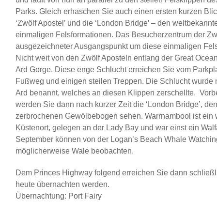
Parks. Gleich erhaschen Sie auch einen ersten kurzen Blick
‘Zwölf Apostel’ und die ‘London Bridge’ – den weltbekann
einmaligen Felsformationen. Das Besucherzentrum der Zwöl
ausgezeichneter Ausgangspunkt um diese einmaligen Fels
Nicht weit von den Zwölf Aposteln entlang der Great Ocea
Ard Gorge. Diese enge Schlucht erreichen Sie vom Parkpl
Fußweg und einigen steilen Treppen. Die Schlucht wurde 
Ard benannt, welches an diesen Klippen zerschellte. Vorb
werden Sie dann nach kurzer Zeit die ‘London Bridge’, den 
zerbrochenen Gewölbebogen sehen. Warrnambool ist ein
Küstenort, gelegen an der Lady Bay und war einst ein Walfa
September können von der Logan’s Beach Whale Watching
möglicherweise Wale beobachten.
Dem Princes Highway folgend erreichen Sie dann schließli
heute übernachten werden.
Übernachtung: Port Fairy