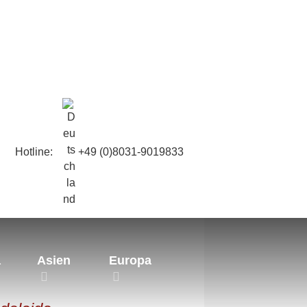
Hotline:
+49 (0)8031-9019833
 Ocean Road
a
Asien
Europa