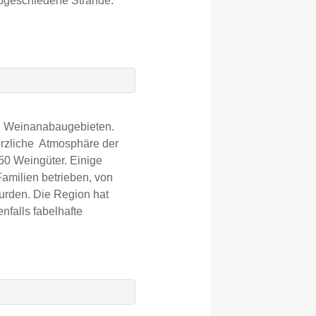
 abgeschiedene Strände.
en Weinanabaugebieten.
erzliche Atmosphäre der
50 Weingüter. Einige
amilien betrieben, von
urden. Die Region hat
nfalls fabelhafte