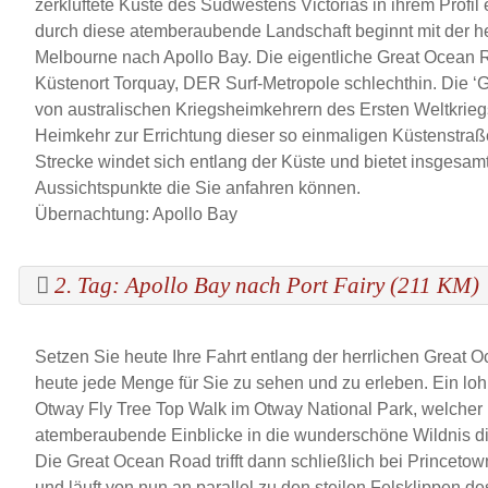
zerklüftete Küste des Südwestens Victorias in ihrem Profil 
durch diese atemberaubende Landschaft beginnt mit der h
Melbourne nach Apollo Bay. Die eigentliche Great Ocean 
Küstenort Torquay, DER Surf-Metropole schlechthin. Die 
von australischen Kriegsheimkehrern des Ersten Weltkriegs
Heimkehr zur Errichtung dieser so einmaligen Küstenstraß
Strecke windet sich entlang der Küste und bietet insgesa
Aussichtspunkte die Sie anfahren können.
Übernachtung: Apollo Bay
2. Tag: Apollo Bay nach Port Fairy (211 KM)
Setzen Sie heute Ihre Fahrt entlang der herrlichen Great O
heute jede Menge für Sie zu sehen und zu erleben. Ein loh
Otway Fly Tree Top Walk im Otway National Park, welcher 
atemberaubende Einblicke in die wunderschöne Wildnis die
Die Great Ocean Road trifft dann schließlich bei Princetow
und läuft von nun an parallel zu den steilen Felsklippen d