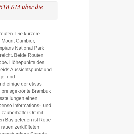
(518 KM über die
outen. Die kürzere
ch Mount Gambier,
mpians National Park
reicht. Beide Routen
Robe. Höhepunkte des
Reids Aussichtspunkt und
nge und
nd einige der etwas
s preisgekrönte Brambuk
usstellungen einen
ebenso Informations- und
 zauberhafter Ort mit
en Bay gelegen ist Robe
rauen zerklüfteten