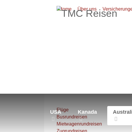
Home
Über uns
Versicherung
Aktuelle Seite:
Startseite
Austr
Flüge
USA
Kanada
Austral
Busrundreisen
Mietwagenrundreisen
Zugrundreisen