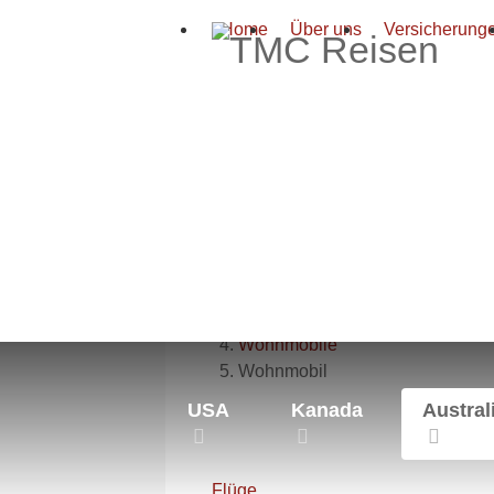
Home
Über uns
Versicherung
Aktuelle Seite:
Startseite
Australien
Wohnmobile
Wohnmobil
USA
Kanada
Austral
Flüge