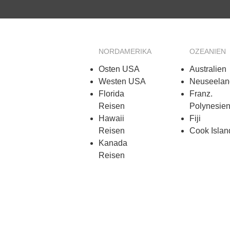
NORDAMERIKA
OZEANIEN
Osten USA
Australien
Westen USA
Neuseelan
Florida
Franz.
Reisen
Polynesie
Hawaii
Fiji
Reisen
Cook Islan
Kanada
Reisen