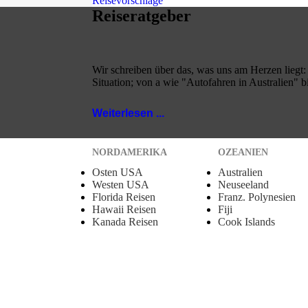
Reisevorschläge
Reiseratgeber
Wir schreiben über das, was uns am Herzen lieg
Situation; von a wie "Autofahren in Australien" bi
Weiterlesen ...
NORDAMERIKA
OZEANIEN
Osten USA
Australien
Westen USA
Neuseeland
Florida Reisen
Franz. Polynesien
Hawaii Reisen
Fiji
Kanada Reisen
Cook Islands