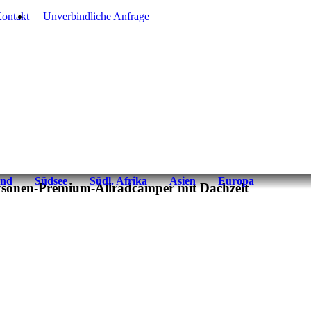
ontakt
Unverbindliche Anfrage
and
Südsee
Südl. Afrika
Asien
Europa
rsonen-Premium-Allradcamper mit Dachzelt