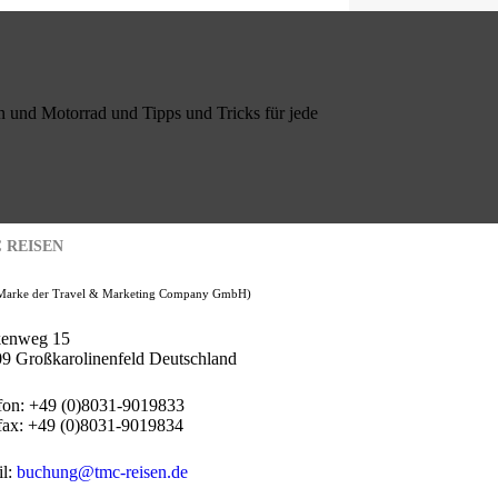
 und Motorrad und Tipps und Tricks für jede
 REISEN
 Marke der Travel & Marketing Company GmbH)
kenweg 15
9 Großkarolinenfeld Deutschland
fon: +49 (0)8031-9019833
fax: +49 (0)8031-9019834
l:
buchung@tmc-reisen.de