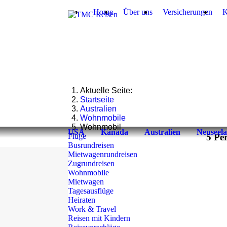
Home
Über uns
Versicherungen
K
Aktuelle Seite:
Startseite
Australien
Wohnmobile
Wohnmobil
USA
Kanada
Australien
Neuseel
Flüge
5 Pe
Busrundreisen
Mietwagenrundreisen
Zugrundreisen
Wohnmobile
Mietwagen
Tagesausflüge
Heiraten
Work & Travel
Reisen mit Kindern