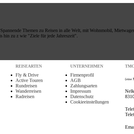
t: Spannende Themen zu Reisen in alle Welt, mit Wohnmobil, Mietwagen
s hin zu z wie "Ziele für jede Jahreszeit".
REISEARTEN
UNTERNEHMEN
TMC
Fly & Drive
Firmenprofil
(eine
Active Touren
AGB
Rundreisen
Zahlungsarten
Wanderreisen
Impressum
Nel
Radreisen
Datenschutz
8310
Cookieeinstellungen
Tele
Tele
Emai