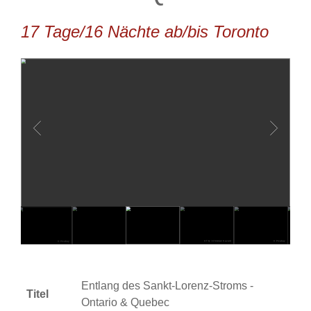
17 Tage/16 Nächte ab/bis Toronto
© Pixabay
© TQ / Christian Savard
© Pixabay
Entlang des Sankt-Lorenz-Stroms -
Titel
Ontario & Quebec