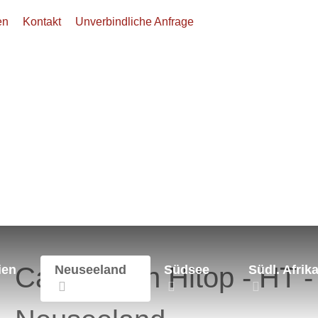
en
Kontakt
Unverbindliche Anfrage
eeland
Wohnmobile
Wohnmobil
Campervan Hitop - HT -
ien
Neuseeland
Südsee
Südl. Afrik