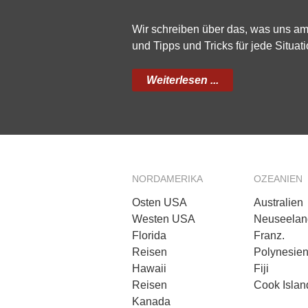
Wir schreiben über das, was uns a
und Tipps und Tricks für jede Situati
Weiterlesen ...
NORDAMERIKA
OZEANIEN
Osten USA
Australien
Westen USA
Neuseelan
Florida
Franz.
Reisen
Polynesie
Hawaii
Fiji
Reisen
Cook Islan
Kanada