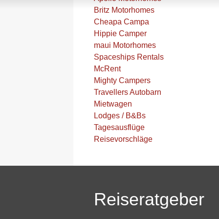
Britz Motorhomes
Cheapa Campa
Hippie Camper
maui Motorhomes
Spaceships Rentals
McRent
Mighty Campers
Travellers Autobarn
Mietwagen
Lodges / B&Bs
Tagesausflüge
Reisevorschläge
Reiseratgeber