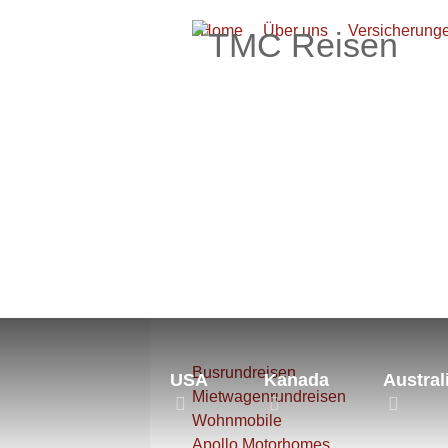
Home
Über uns
Versicherung
Aktuelle Seite:
Startseite
Neus
Busrundreisen
USA
Kanada
Austral
Mietwagenrundreisen
Wohnmobile
Apollo Motorhomes