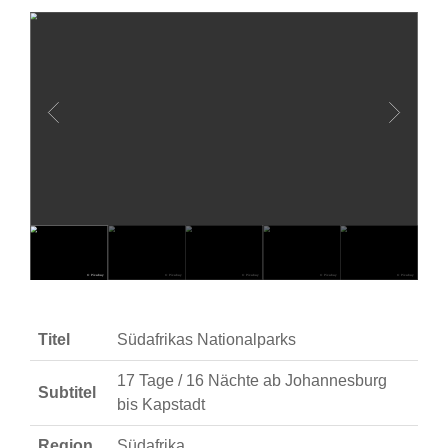
© Pixabay
© Pixabay
© Pixabay
© Pixabay
© Pixabay
Titel
Südafrikas Nationalparks
17 Tage / 16 Nächte ab Johannesburg
Subtitel
bis Kapstadt
Region
Südafrika