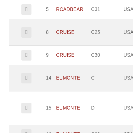
5
ROADBEAR
C31
US
8
CRUISE
C25
US
9
CRUISE
C30
US
14
EL MONTE
C
US
15
EL MONTE
D
US