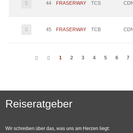
44
FRASERWAY
TCS
CD
45
FRASERWAY
TCB
CD
1
2
3
4
5
6
7
Reiseratgeber
Wir schreiben über das, was uns am Herzen liegt: