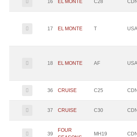
16
EL MONTE
C28
CD
17
EL MONTE
T
US
18
EL MONTE
AF
US
36
CRUISE
C25
CD
37
CRUISE
C30
CD
FOUR
39
MH19
CD