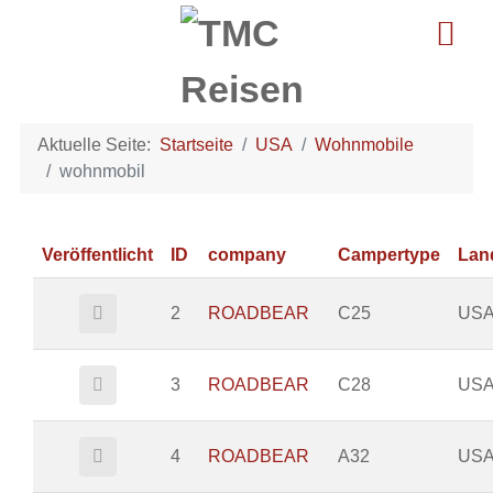
Aktuelle Seite:
Startseite
USA
Wohnmobile
wohnmobil
Veröffentlicht
ID
company
Campertype
Lan
2
ROADBEAR
C25
US
3
ROADBEAR
C28
US
4
ROADBEAR
A32
US