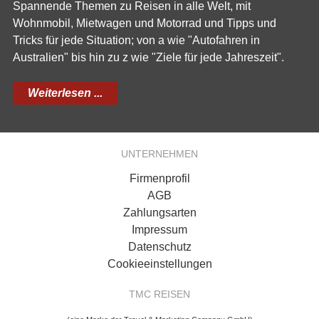
Spannende Themen zu Reisen in alle Welt, mit
Wohnmobil, Mietwagen und Motorrad und Tipps und
Tricks für jede Situation; von a wie "Autofahren in
Australien" bis hin zu z wie "Ziele für jede Jahreszeit".
Weiterlesen ...
UNTERNEHMEN
Firmenprofil
AGB
Zahlungsarten
Impressum
Datenschutz
Cookieeinstellungen
TMC REISEN