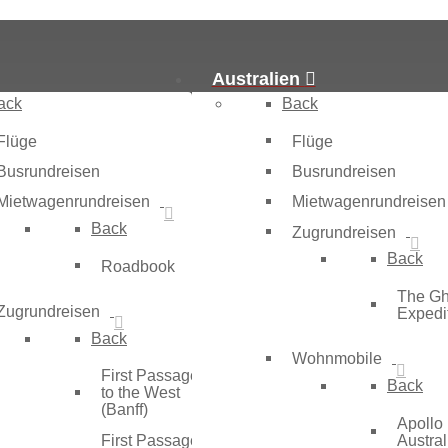
Australien
ack
Back
Flüge
Flüge
Busrundreisen
Busrundreisen
Mietwagenrundreisen
Mietwagenrundreisen
Back
Zugrundreisen
Back
Roadbook
The G
Zugrundreisen
Expedi
Back
Wohnmobile
First Passage
Back
to the West
(Banff)
Apollo
First Passage
Austral