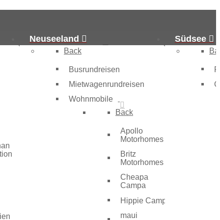
Neuseeland
Südsee
Hotline:
+49 (0)8031-
Back
Ba
9019833
Busrundreisen
F
Mietwagenrundreisen
C
Wohnmobile
Back
Apollo
Motorhomes
han
tion
Britz
Motorhomes
Cheapa
Campa
Hippie Camper
maui
ien