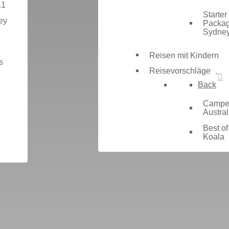
.1
Starter
ey
Packa
Sydne
Reisen mit Kindern
s
Reisevorschläge
Back
Campe
Austral
Best of
Koala