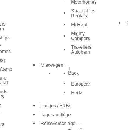
Motorhomes
Spaceships
Rentals
F
ers
McRent
rn
Mighty
hips
Campers
'
Travellers
homes
Autobarn
eap
Mietwagen
 Camper
Back
ure
s NT
Europcar
nds
Hertz
rs
a
Lodges / B&Bs
a
Tagesausflüge
Reisevorschläge
rs