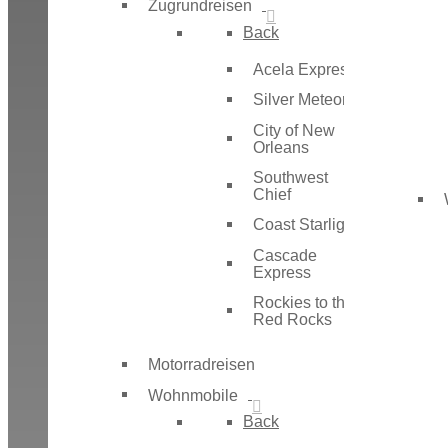
Zugrundreisen
Back
Acela Express
Silver Meteor
City of New
Orleans
Southwest
Chief
Coast Starlight
Cascade
Express
Rockies to the
Red Rocks
Motorradreisen
Wohnmobile
Back