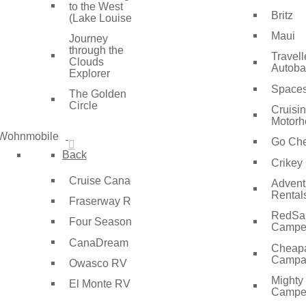
to the West
Britz
(Lake Louise)
Maui
Journey
through the
Travell
Clouds
Autoba
Explorer
Spaces
The Golden
Circle
Cruisin
Motor
Wohnmobile
Go Ch
Back
Crikey
Cruise Canada
Advent
Rental
Fraserway RV
RedSa
Four Seasons
Campe
CanaDream
Cheap
Camp
Owasco RV
Mighty
El Monte RV
Campe