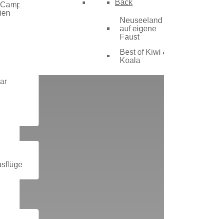
Back
 Camper
ien
Neuseeland
auf eigene
Faust
Best of Kiwi &
Koala
ar
sflüge