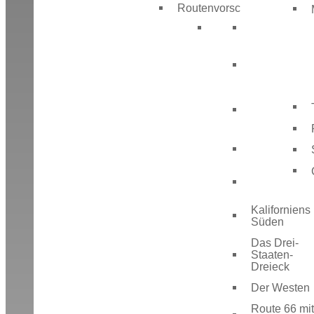
Routenvorschläge
Back
Der Grand
Canyon und
Las Vegas
Floridas
Strände und
Keys
Ostküstenst
USA
Amerikas
Nordwesten
Kaliforniens
Süden
Das Drei-
Staaten-
Dreieck
Der Westen
Route 66 mit