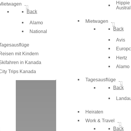
Hippie
Mietwagen
Austral
Back
Mietwagen
Alamo
Back
National
Avis
Tagesausflüge
 die
Europc
Reisen mit Kindern
Hertz
ädte
Skifahren in Kanada
Alamo
City Trips Kanada
Tagesausflüge
Back
Landau
Heiraten
Work & Travel
Back