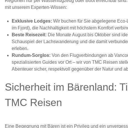
Regionen nur per Wasserflugzeug oder Boot erreichbar sind. 
mit unserem Experten-Wissen:
Exklusive Lodges:
Wir buchen für Sie abgelegene Eco-
im Fjord), die Nachhaltigkeit mit höchstem Komfort verbin
Beste Reisezeit:
Die Monate August bis Oktober sind ide
Schauspiel der Lachswanderung und die damit verbunden
erleben.
Rundum-Sorglos:
Von den Flugverbindungen ab Vancouv
spezialisierten Guides vor Ort – wir von TMC Reisen stelle
Abenteuer sicher, respektvoll gegenüber der Natur und ab
Sicherheit im Bärenland: T
TMC Reisen
Eine Begegnung mit Bären ist ein Privileg und ein unverges