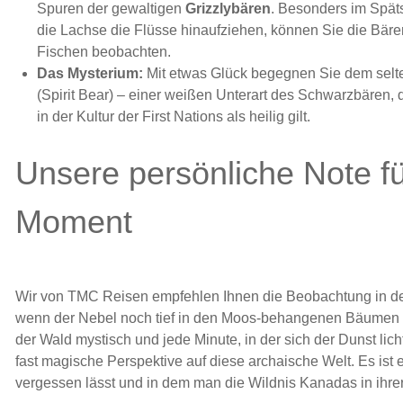
Spuren der gewaltigen
Grizzlybären
. Besonders im Spä
die Lachse die Flüsse hinaufziehen, können Sie die Bär
Fischen beobachten.
Das Mysterium:
Mit etwas Glück begegnen Sie dem sel
(Spirit Bear) – einer weißen Unterart des Schwarzbären, 
in der Kultur der First Nations als heilig gilt.
Unsere persönliche Note fü
Moment
Wir von TMC Reisen empfehlen Ihnen die Beobachtung in d
wenn der Nebel noch tief in den Moos-behangenen Bäumen hän
der Wald mystisch und jede Minute, in der sich der Dunst licht
fast magische Perspektive auf diese archaische Welt. Es ist 
vergessen lässt und in dem man die Wildnis Kanadas in ihrer